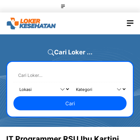
Skip
Menu
to
content
M
Cari Loker ...
Cari
IT Programmer RSU Ibu Kartini