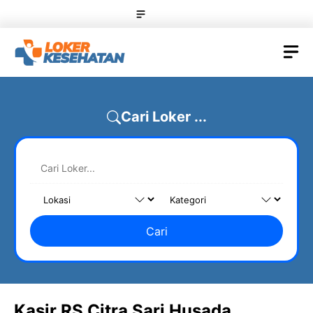
Skip
Menu
to
content
M
Cari Loker ...
Cari
Kasir RS Citra Sari Husada