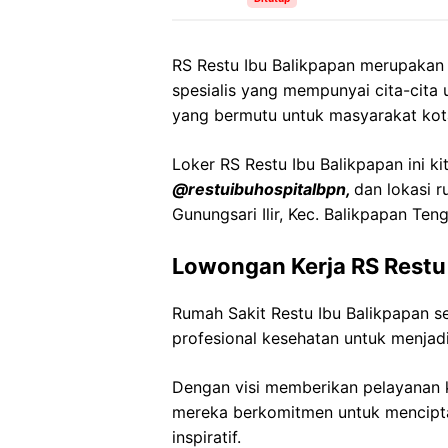
RS Restu Ibu Balikpapan merupakan 
spesialis
yang
mempunyai
cita-cita
yang
bermutu
untuk
masyarakat
kot
Loker
RS
Restu
Ibu Balikpapan
ini k
@
restuibuhospitalbpn
,
dan lokasi 
Gunungsari
Ilir
,
Kec
. Balikpapan Ten
Lowongan Kerja
RS
Restu
Rumah Sakit
Restu
Ibu Balikpapan
se
profesional kesehatan untuk menjadi
Dengan visi memberikan pelayanan k
mereka berkomitmen untuk mencipt
inspiratif.