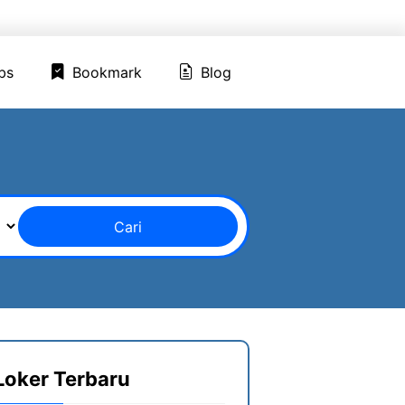
ed Jobs
Bookmark
Blog
bs
Bookmark
Blog
Cari
Loker Terbaru