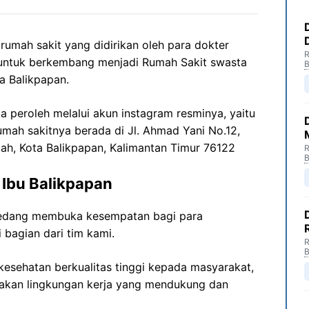
rumah sakit yang didirikan oleh
para
dokter
R
untuk
berkembang
menjadi
Rumah
Sakit
swasta
B
a
Balikpapan.
ita peroleh melalui akun instagram resminya, yaitu
rumah sakitnya berada di
Jl. Ahmad
Yani
No.12,
gah, Kota Balikpapan, Kalimantan Timur 76122
R
B
Ibu Balikpapan
dang membuka kesempatan bagi para
 bagian dari tim kami.
R
B
esehatan berkualitas tinggi kepada masyarakat,
akan lingkungan kerja yang mendukung dan