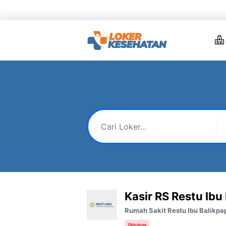
Skip
to
content
Kasir RS Restu Ibu
Rumah Sakit Restu Ibu Balikpa
Ditutup