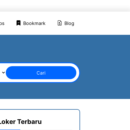
ed Jobs
Bookmark
Blog
bs
Bookmark
Blog
Cari
Loker Terbaru