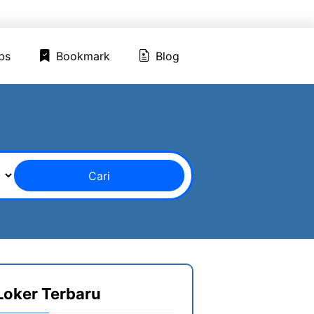
ed Jobs
Bookmark
Blog
bs
Bookmark
Blog
Cari
Loker Terbaru