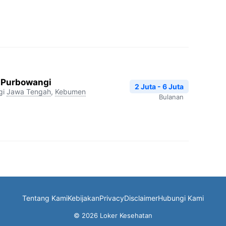
 Purbowangi
2 Juta - 6 Juta
gi
Jawa Tengah
,
Kebumen
Bulanan
Tentang Kami
Kebijakan
Privacy
Disclaimer
Hubungi Kami
© 2026 Loker Kesehatan