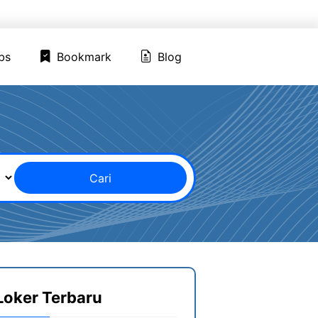
ed Jobs
Bookmark
Blog
bs
Bookmark
Blog
Cari
Loker Terbaru