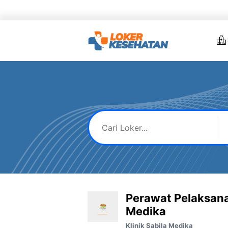
Skip
to
content
Perawat Pelaksana 
Medika
Klinik Sabila Medika