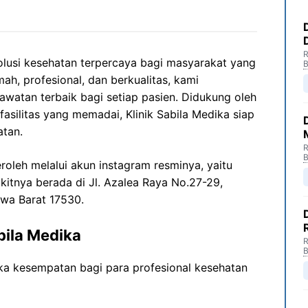
R
solusi kesehatan terpercaya bagi masyarakat yang
B
, profesional, dan berkualitas, kami
atan terbaik bagi setiap pasien. Didukung oleh
silitas yang memadai, Klinik Sabila Medika siap
atan.
R
B
peroleh melalui akun instagram resminya, yaitu
kitnya berada di Jl. Azalea Raya No.27-29,
awa Barat 17530.
bila Medika
R
B
ka kesempatan bagi para profesional kesehatan