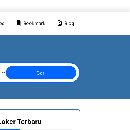
ed Jobs
Bookmark
Blog
bs
Bookmark
Blog
Cari
Loker Terbaru