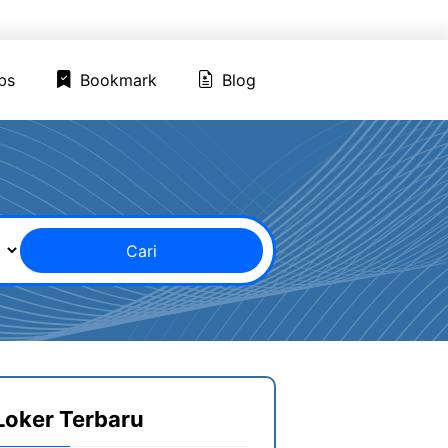
ed Jobs
Bookmark
Blog
bs
Bookmark
Blog
Cari
Loker Terbaru