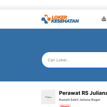
Skip
to
content
Perawat RS Julian
Rumah Sakit Juliana Bogor
Ditutup