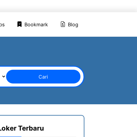
ed Jobs
Bookmark
Blog
bs
Bookmark
Blog
Cari
Loker Terbaru