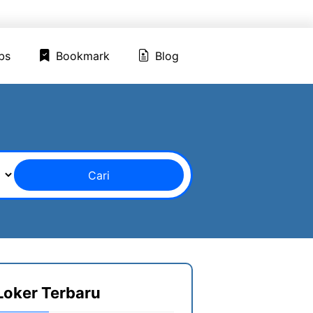
ed Jobs
Bookmark
Blog
bs
Bookmark
Blog
Cari
Loker Terbaru