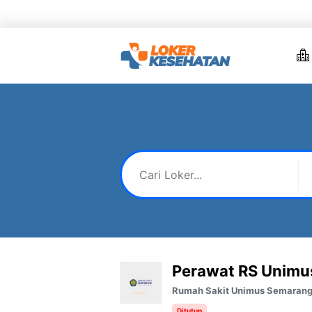
Skip
to
content
Perawat RS Unimu
Rumah Sakit Unimus Semaran
Ditutup