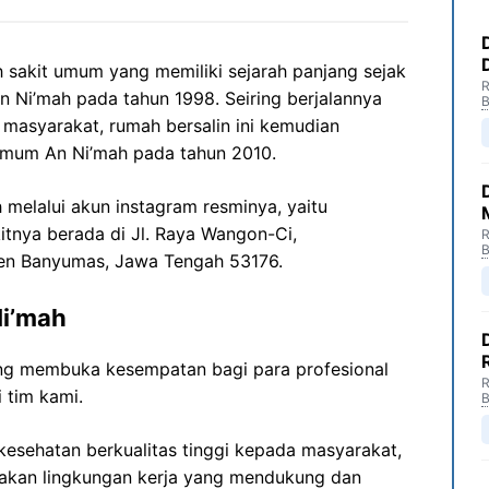
sakit umum yang memiliki sejarah panjang sejak
R
n Ni’mah pada tahun 1998. Seiring berjalannya
B
masyarakat, rumah bersalin ini kemudian
mum An Ni’mah pada tahun 2010.
h melalui akun instagram resminya, yaitu
itnya berada di Jl. Raya Wangon-Ci,
R
B
en Banyumas, Jawa Tengah 53176.
Ni’mah
g membuka kesempatan bagi para profesional
R
 tim kami.
B
esehatan berkualitas tinggi kepada masyarakat,
akan lingkungan kerja yang mendukung dan