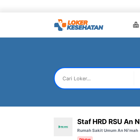
Skip
to
content
Staf HRD RSU An N
Rumah Sakit Umum An Ni'mah
Ditutup