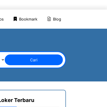
ed Jobs
Bookmark
Blog
bs
Bookmark
Blog
Cari
Loker Terbaru