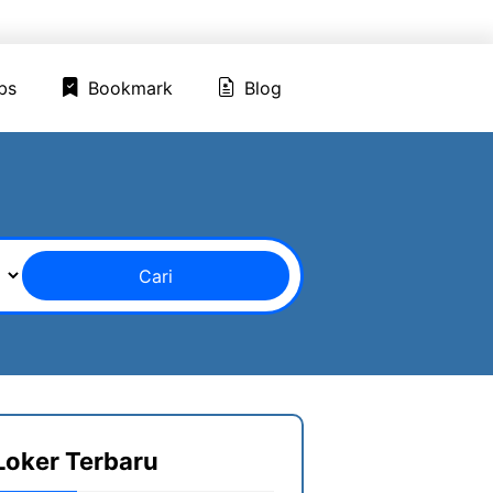
ed Jobs
Bookmark
Blog
bs
Bookmark
Blog
Cari
Loker Terbaru