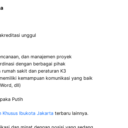
na
kreditasi unggul
rencanaan, dan manajemen proyek
dinasi dengan berbagai pihak
as rumah sakit dan peraturan K3
dan memiliki kemampuan komunikasi yang baik
Word, dll)
paka Putih
 Khusus Ibukota Jakarta
terbaru lainnya.
fikasi dan minat dengan posisi yang sedang