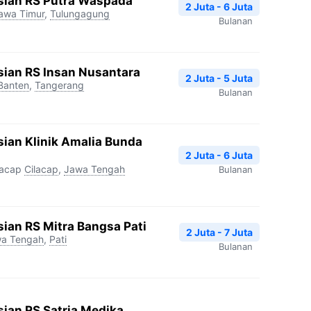
sian RS Putra Waspada
2 Juta - 6 Juta
awa Timur
,
Tulungagung
Bulanan
sian RS Insan Nusantara
2 Juta - 5 Juta
Banten
,
Tangerang
Bulanan
ian Klinik Amalia Bunda
2 Juta - 6 Juta
lacap
Cilacap
,
Jawa Tengah
Bulanan
ian RS Mitra Bangsa Pati
2 Juta - 7 Juta
a Tengah
,
Pati
Bulanan
ian RS Satria Medika