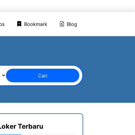
ed Jobs
Bookmark
Blog
bs
Bookmark
Blog
Cari
Loker Terbaru