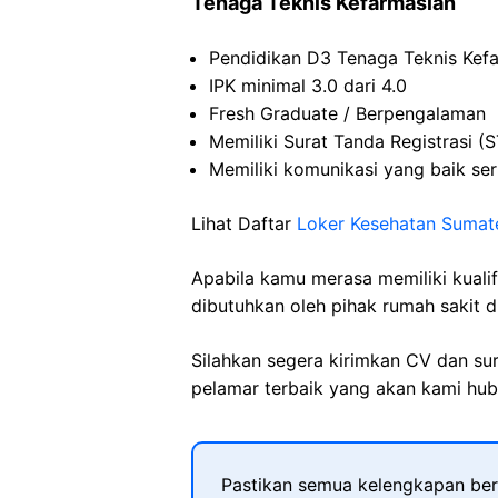
Tenaga Teknis
Kefarmasian
Pendidikan D3 Tenaga Teknis
Kef
IPK minimal 3.0
dari
4.0
Fresh Graduate /
Berpengalaman
Memiliki
Surat Tanda
Registrasi
(S
Memiliki
komunikasi
yang
baik
ser
Lihat Daftar
Loker Kesehatan Sumat
Apabila kamu merasa memiliki kuali
dibutuhkan oleh pihak rumah sakit d
Silahkan segera kirimkan CV dan su
pelamar terbaik yang akan kami hubu
Pastikan semua kelengkapan ber