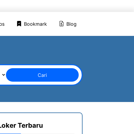
ed Jobs
Bookmark
Blog
bs
Bookmark
Blog
Cari
Loker Terbaru