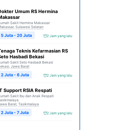
Dokter Umum RS Hermina
Makassar
umah Sakit Hermina Makassar
akassar
,
Sulawesi Selatan
5 Juta - 20 Juta
2 Jam yang lalu
Tenaga Teknis Kefarmasian RS
Seto Hasbadi Bekasi
umah Sakit Seto Hasbadi Bekasi
ekasi
,
Jawa Barat
2 Juta - 6 Juta
2 Jam yang lalu
IT Support RSIA Respati
umah Sakit Ibu dan Anak Respati
asikmalaya
awa Barat
,
Tasikmalaya
2 Juta - 7 Juta
2 Jam yang lalu