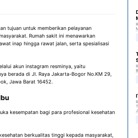
R
gan tujuan untuk memberikan pelayanan
M
 masyarakat. Rumah sakit ini menawarkan
awat inap hingga rawat jalan, serta spesialisasi
elalui akun instagram resminya, yaitu
R
B
nya berada di Jl. Raya Jakarta-Bogor No.KM 29,
pok, Jawa Barat 16452.
Ibu
R
T
J
ka kesempatan bagi para profesional kesehatan
esehatan berkualitas tinggi kepada masyarakat,