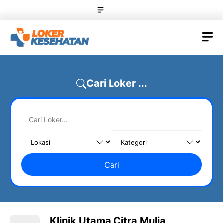
Skip
Menu
to
content
M
Cari Loker ...
Cari
Klinik Utama Citra Mulia