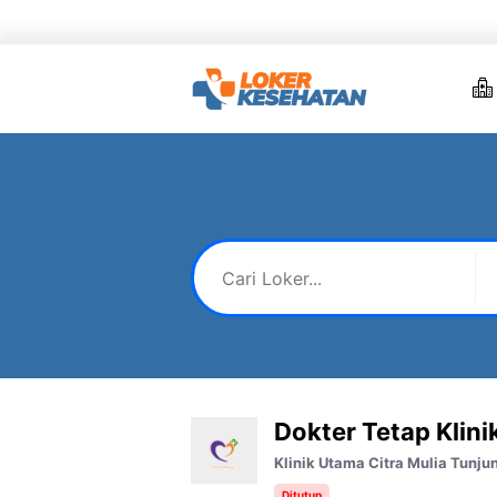
Skip
to
content
Dokter Tetap Klini
Klinik Utama Citra Mulia Tunju
Ditutup