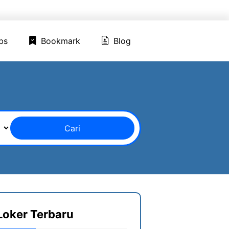
ed Jobs
Bookmark
Blog
bs
Bookmark
Blog
Cari
Loker Terbaru