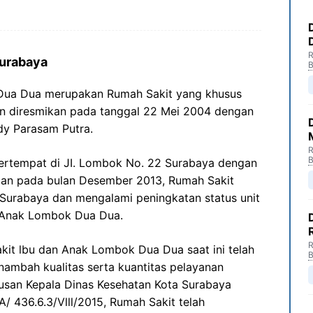
R
Surabaya
B
Dua Dua merupakan Rumah Sakit yang khusus
an diresmikan pada tanggal 22 Mei 2004 dengan
dy Parasam Putra.
R
B
 bertempat di JI. Lombok No. 22 Surabaya dengan
n pada bulan Desember 2013, Rumah Sakit
12 Surabaya dan mengalami peningkatan status unit
n Anak Lombok Dua Dua.
R
akit lbu dan Anak Lombok Dua Dua saat ini telah
B
ambah kualitas serta kuantitas pelayanan
usan Kepala Dinas Kesehatan Kota Surabaya
/ 436.6.3/Vlll/2015, Rumah Sakit telah