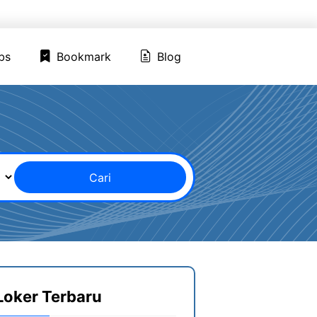
ed Jobs
Bookmark
Blog
bs
Bookmark
Blog
Cari
Loker Terbaru