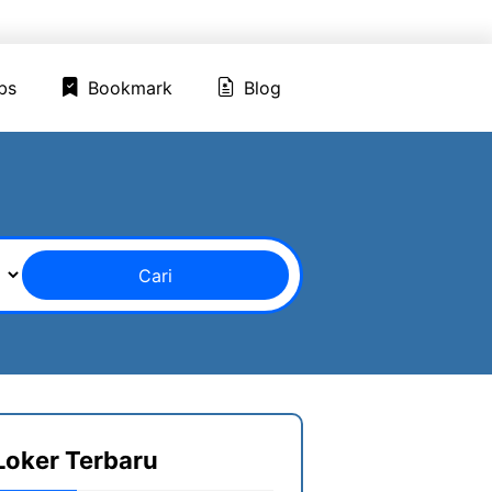
ed Jobs
Bookmark
Blog
bs
Bookmark
Blog
Cari
Loker Terbaru