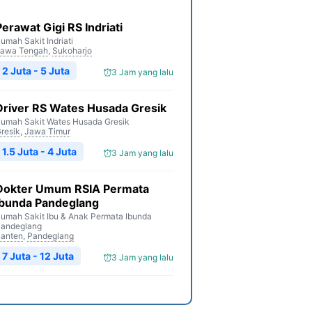
Perawat Gigi RS Indriati
umah Sakit Indriati
awa Tengah
,
Sukoharjo
2 Juta - 5 Juta
3 Jam yang lalu
Driver RS Wates Husada Gresik
umah Sakit Wates Husada Gresik
resik
,
Jawa Timur
1.5 Juta - 4 Juta
3 Jam yang lalu
Dokter Umum RSIA Permata
Ibunda Pandeglang
umah Sakit Ibu & Anak Permata Ibunda
andeglang
anten
,
Pandeglang
7 Juta - 12 Juta
3 Jam yang lalu