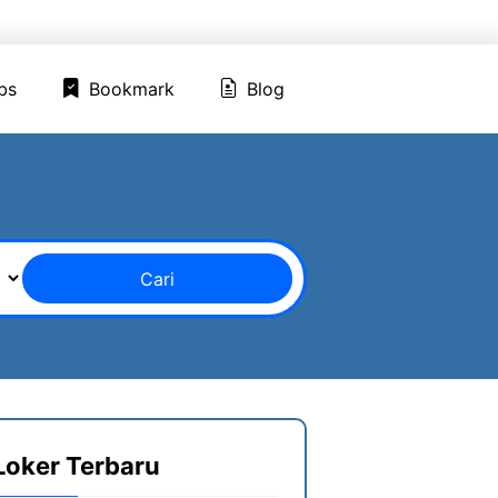
ed Jobs
Bookmark
Blog
bs
Bookmark
Blog
Cari
Loker Terbaru