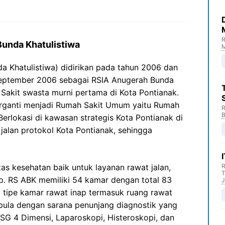
R
Bunda Khatulistiwa
M
 Khatulistiwa) didirikan pada tahun 2006 dan
September 2006 sebagai RSIA Anugerah Bunda
Sakit swasta murni pertama di Kota Pontianak.
erganti menjadi Rumah Sakit Umum yaitu Rumah
R
B
Berlokasi di kawasan strategis Kota Pontianak di
jalan protokol Kota Pontianak, sehingga
tas kesehatan baik untuk layanan rawat jalan,
R
T
p. RS ABK memiliki 54 kamar dengan total 83
J
6 tipe kamar rawat inap termasuk ruang rawat
 pula dengan sarana penunjang diagnostik yang
SG 4 Dimensi, Laparoskopi, Histeroskopi, dan