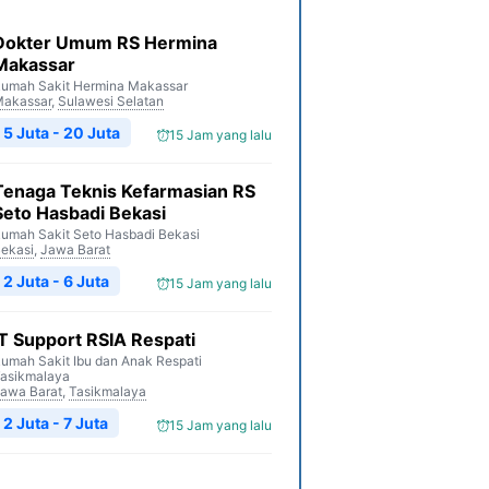
Dokter Umum RS Hermina
Makassar
umah Sakit Hermina Makassar
akassar
,
Sulawesi Selatan
5 Juta - 20 Juta
15 Jam yang lalu
Tenaga Teknis Kefarmasian RS
Seto Hasbadi Bekasi
umah Sakit Seto Hasbadi Bekasi
ekasi
,
Jawa Barat
2 Juta - 6 Juta
15 Jam yang lalu
IT Support RSIA Respati
umah Sakit Ibu dan Anak Respati
asikmalaya
awa Barat
,
Tasikmalaya
2 Juta - 7 Juta
15 Jam yang lalu