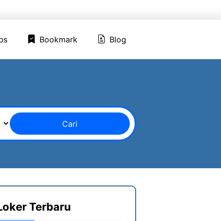
ed Jobs
Bookmark
Blog
bs
Bookmark
Blog
Cari
Loker Terbaru