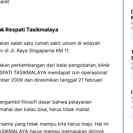
arat
R
M
ak Respati Tasikmalaya
an salah satu rumah sakit umum di wilayah
 di Jl. Raya Singaparna KM 11.
R
akan perkembangan dari balai pengobatan, klinik
B
ESPATI TASIKMALAYA mendapat izin operasional
ber 2009 dan diresmikan tanggal 21 februari
R
gambil filosofi dasar bahwa pelayanan
T
J
mahal dan kalau bisa, harus tidak mahal.
rsama yang tidak mampu kita harus maju. Hal ini
 TASIKMALAYA harus mampu memajukan dirinya