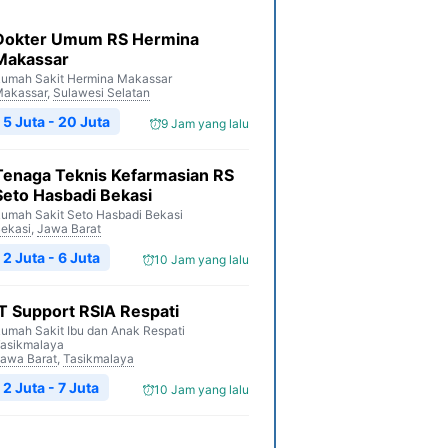
Dokter Umum RS Hermina
Makassar
umah Sakit Hermina Makassar
akassar
,
Sulawesi Selatan
5 Juta - 20 Juta
9 Jam yang lalu
Tenaga Teknis Kefarmasian RS
Seto Hasbadi Bekasi
umah Sakit Seto Hasbadi Bekasi
ekasi
,
Jawa Barat
2 Juta - 6 Juta
10 Jam yang lalu
IT Support RSIA Respati
umah Sakit Ibu dan Anak Respati
asikmalaya
awa Barat
,
Tasikmalaya
2 Juta - 7 Juta
10 Jam yang lalu