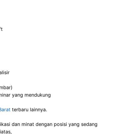
ft
lisir
embar)
eminar yang mendukung
Barat
terbaru lainnya.
fikasi dan minat dengan posisi yang sedang
iatas,