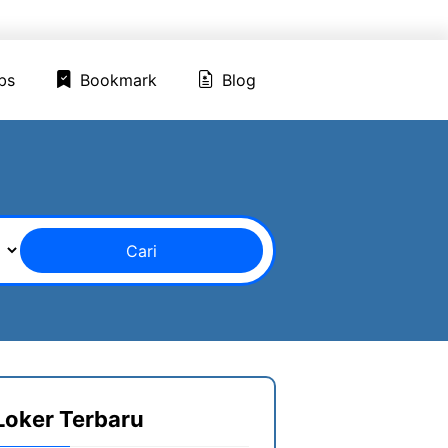
ed Jobs
Bookmark
Blog
bs
Bookmark
Blog
Cari
Loker Terbaru