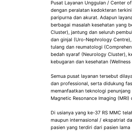
Pusat Layanan Unggulan / Center of
dengan peralatan kedokteran terkin
paripurna dan akurat. Adapun layan
berbagai masalah kesehatan yang b
Cluster), jantung dan seluruh pembu
dan ginjal (Uro-Nephrology Centre)
tulang dan reumatologi (Comprehen
bedah syaraf (Neurology Cluster), k
kebugaran dan kesehatan (Wellness 
Semua pusat layanan tersebut dilaya
dan professional, serta didukung fa
memanfaatkan teknologi penunjang di
Magnetic Resonance Imaging (MRI) d
Di usianya yang ke-37 RS MMC telah
maupun internasional / ekspatriat dan
pasien yang terdiri dari pasien lam