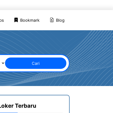
ed Jobs
Bookmark
Blog
bs
Bookmark
Blog
Cari
Loker Terbaru