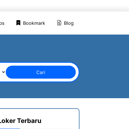
ed Jobs
Bookmark
Blog
bs
Bookmark
Blog
Cari
Loker Terbaru