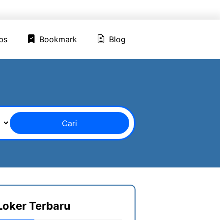
ed Jobs
Bookmark
Blog
bs
Bookmark
Blog
Cari
Loker Terbaru