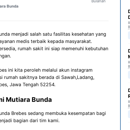
Bulanan
ara Bunda
R
B
nda menjadi salah satu fasilitas kesehatan yang
yanan medis terbaik kepada masyarakat.
ersedia, rumah sakit ini siap memenuhi kebutuhan
ngan.
R
B
es ini kita peroleh melalui akun instagram
si rumah sakitnya berada di Sawah,Ladang,
ebes, Jawa Tengah 52254.
mi Mutiara Bunda
R
B
Bunda Brebes sedang membuka kesempatan bagi
njadi bagian dari tim kami.