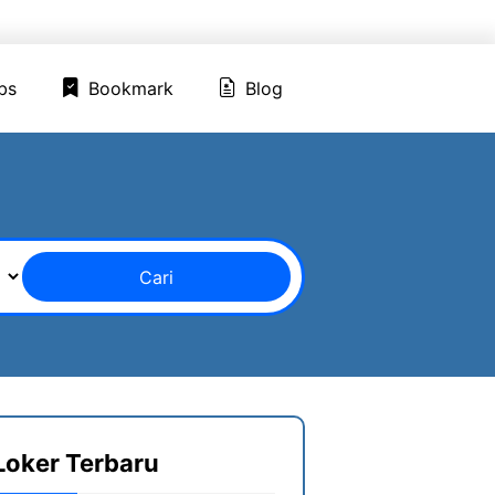
ed Jobs
Bookmark
Blog
bs
Bookmark
Blog
Cari
Loker Terbaru