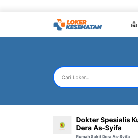
Skip
to
content
Dokter Spesialis K
Dera As-Syifa
Rumah Sakit Dera As-Syifa