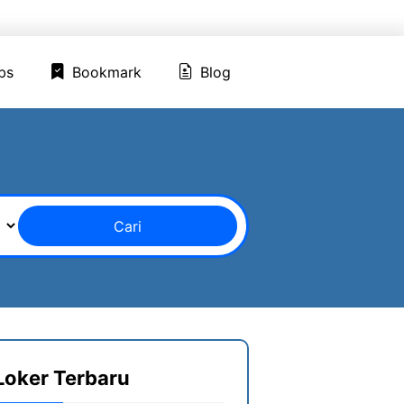
ed Jobs
Bookmark
Blog
bs
Bookmark
Blog
Cari
Loker Terbaru