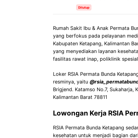
Ditutup
Rumah Sakit Ibu & Anak Permata Bun
yang berfokus pada pelayanan medis
Kabupaten Ketapang, Kalimantan Bara
yang menyediakan layanan kesehata
fasilitas rawat inap, poliklinik spes
Loker
RSIA Permata
Bunda
Ketapan
resminya, yaitu
@
rsia_permatabun
Brigjend
.
Katamso
No.7,
Sukaharja
,
K
Kalimantan Barat 78811
Lowongan Kerja
RSIA Pe
RSIA Permata
Bunda
Ketapang
seda
kesehatan untuk menjadi bagian dari