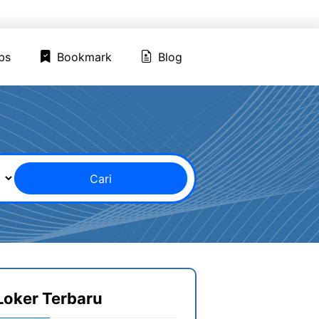
ed Jobs
Bookmark
Blog
bs
Bookmark
Blog
Cari
Loker Terbaru