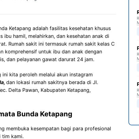
R
da Ketapang adalah fasilitas kesehatan khusus
 ibu hamil, melahirkan, dan kesehatan anak di
t. Rumah sakit ini termasuk rumah sakit kelas C
n komprehensif untuk ibu dan anak dengan
R
ialis, dan pelayanan gawat darurat 24 jam.
g
ini kita peroleh melalui akun instagram
da
,
dan lokasi rumah sakitnya berada di
Jl.
ec
. Delta Pawan,
Kabupaten
Ketapang,
R
rmata
Bunda
Ketapang
ng membuka kesempatan bagi para profesional
 tim kami.