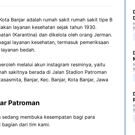
a Banjar adalah rumah sakit rumah sakit tipe B
R
iakan layanan kesehatan sejak tahun 1930.
B
atan (Karantina) dan dikelola oleh orang Jerman.
agai layanan kesehatan, termasuk pemeriksaan
 layanan bedah.
peroleh melalui akun instagram resminya, yaitu
R
B
mah sakitnya berada di Jalan Stadion Patroman
rtasasmita, Banjar, Kec. Banjar, Kota Banjar, Jawa
ar Patroman
R
B
n sedang membuka kesempatan bagi para
 bagian dari tim kami.