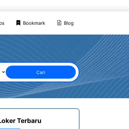
ed Jobs
Bookmark
Blog
bs
Bookmark
Blog
Cari
Loker Terbaru