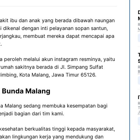
akit ibu dan anak yang berada dibawah naungan
R
i dikenal dengan inti pelayanan sopan santun,
M
 terjangkau, membuat mereka dapat mencapai apa
.
a peroleh melalui akun instagram resminya, yaitu
rumah sakitnya berada di Jl. Simpang Sulfat
R
B
limbing, Kota Malang, Jawa Timur 65126.
i Bunda Malang
R
nda Malang sedang membuka kesempatan bagi
T
J
njadi bagian dari tim kami.
esehatan berkualitas tinggi kepada masyarakat,
akan lingkungan kerja yang mendukung dan