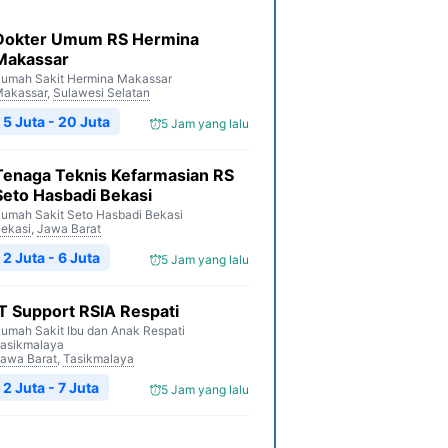
Dokter Umum RS Hermina
Makassar
umah Sakit Hermina Makassar
akassar
,
Sulawesi Selatan
5 Juta - 20 Juta
5 Jam yang lalu
Tenaga Teknis Kefarmasian RS
Seto Hasbadi Bekasi
umah Sakit Seto Hasbadi Bekasi
ekasi
,
Jawa Barat
2 Juta - 6 Juta
5 Jam yang lalu
IT Support RSIA Respati
umah Sakit Ibu dan Anak Respati
asikmalaya
awa Barat
,
Tasikmalaya
2 Juta - 7 Juta
5 Jam yang lalu