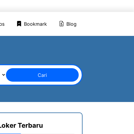
ed Jobs
Bookmark
Blog
bs
Bookmark
Blog
Cari
Loker Terbaru