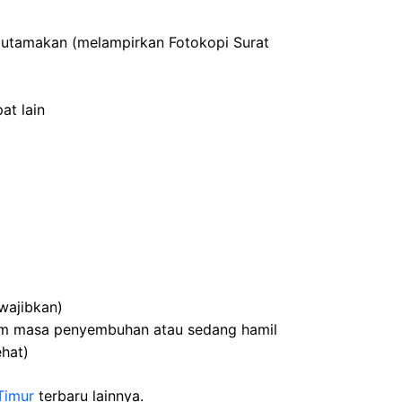
diutamakan (melampirkan Fotokopi Surat
at lain
wajibkan)
alam masa penyembuhan atau sedang hamil
hat)
Timur
terbaru lainnya.