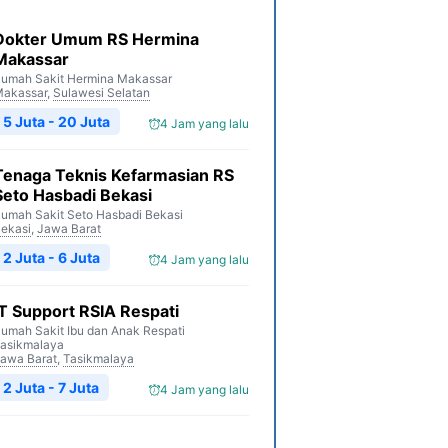
Dokter Umum RS Hermina
Makassar
umah Sakit Hermina Makassar
akassar
,
Sulawesi Selatan
5 Juta - 20 Juta
4 Jam yang lalu
Tenaga Teknis Kefarmasian RS
Seto Hasbadi Bekasi
umah Sakit Seto Hasbadi Bekasi
ekasi
,
Jawa Barat
2 Juta - 6 Juta
4 Jam yang lalu
IT Support RSIA Respati
umah Sakit Ibu dan Anak Respati
asikmalaya
awa Barat
,
Tasikmalaya
2 Juta - 7 Juta
4 Jam yang lalu