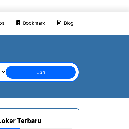
ed Jobs
Bookmark
Blog
bs
Bookmark
Blog
Cari
Loker Terbaru