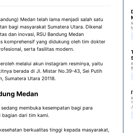
ndung) Medan telah lama menjadi salah satu
R
tan bagi masyarakat Sumatera Utara. Dikenal
M
tas dan inovasi, RSU Bandung Medan
 komprehensif yang didukung oleh tim dokter
fesional, serta fasilitas modern.
roleh melalui akun instagram resminya, yaitu
R
B
itnya berada di Jl. Mistar No.39-43, Sei Putih
n, Sumatera Utara 20118.
ndung Medan
R
T
J
 sedang membuka kesempatan bagi para
 bagian dari tim kami.
esehatan berkualitas tinggi kepada masyarakat,