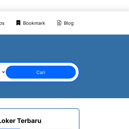
ed Jobs
Bookmark
Blog
bs
Bookmark
Blog
Cari
Loker Terbaru