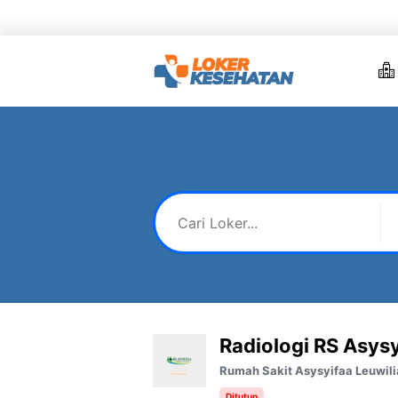
Skip
to
content
Radiologi RS Asysy
Rumah Sakit Asysyifaa Leuwil
Ditutup