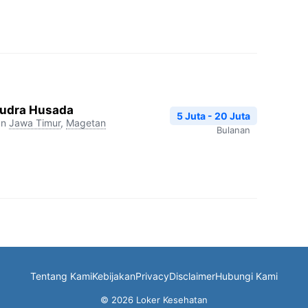
udra Husada
5 Juta - 20 Juta
an
Jawa Timur
,
Magetan
Bulanan
Tentang Kami
Kebijakan
Privacy
Disclaimer
Hubungi Kami
© 2026 Loker Kesehatan