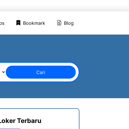
ed Jobs
Bookmark
Blog
bs
Bookmark
Blog
Cari
Loker Terbaru