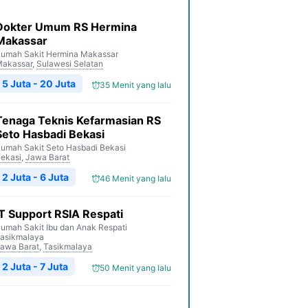
Dokter Umum RS Hermina
Makassar
umah Sakit Hermina Makassar
akassar
,
Sulawesi Selatan
5 Juta - 20 Juta
35 Menit yang lalu
Tenaga Teknis Kefarmasian RS
Seto Hasbadi Bekasi
umah Sakit Seto Hasbadi Bekasi
ekasi
,
Jawa Barat
2 Juta - 6 Juta
46 Menit yang lalu
IT Support RSIA Respati
umah Sakit Ibu dan Anak Respati
asikmalaya
awa Barat
,
Tasikmalaya
2 Juta - 7 Juta
50 Menit yang lalu