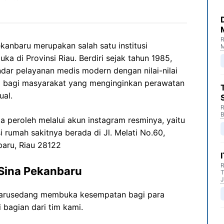
R
ekanbaru merupakan salah satu institusi
M
a di Provinsi Riau. Berdiri sejak tahun 1985,
dar pelayanan medis modern dengan nilai-nilai
ma bagi masyarakat yang menginginkan perawatan
ual.
R
B
ta peroleh melalui akun instagram resminya, yaitu
i rumah sakitnya berada di Jl. Melati No.60,
baru, Riau 28122
R
 Sina Pekanbaru
T
J
nbarusedang membuka kesempatan bagi para
 bagian dari tim kami.