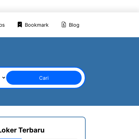
ed Jobs
Bookmark
Blog
bs
Bookmark
Blog
Cari
Loker Terbaru