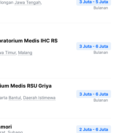
3 Juta - 5 Juta
alongan
Jawa Tengah
,
Bulanan
oratorium Medis IHC RS
3 Juta - 6 Juta
wa Timur
,
Malang
Bulanan
rium Medis RSU Griya
3 Juta - 6 Juta
arta
Bantul
,
Daerah Istimewa
Bulanan
amori
2 Juta - 6 Juta
rat
,
Subang