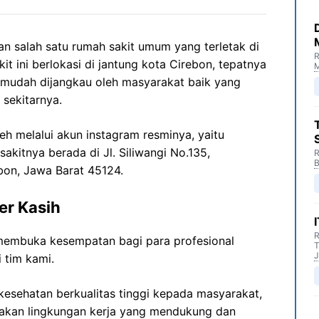
 salah satu rumah sakit umum yang terletak di
R
t ini berlokasi di jantung kota Cirebon, tepatnya
M
a mudah dijangkau oleh masyarakat baik yang
 sekitarnya.
leh melalui akun instagram resminya, yaitu
sakitnya berada di Jl. Siliwangi No.135,
R
B
bon, Jawa Barat 45124.
er Kasih
R
membuka kesempatan bagi para profesional
T
J
 tim kami.
esehatan berkualitas tinggi kepada masyarakat,
akan lingkungan kerja yang mendukung dan