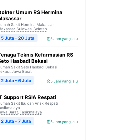
Dokter Umum RS Hermina
Makassar
umah Sakit Hermina Makassar
akassar
,
Sulawesi Selatan
5 Juta - 20 Juta
5 Jam yang lalu
Tenaga Teknis Kefarmasian RS
Seto Hasbadi Bekasi
umah Sakit Seto Hasbadi Bekasi
ekasi
,
Jawa Barat
2 Juta - 6 Juta
5 Jam yang lalu
IT Support RSIA Respati
umah Sakit Ibu dan Anak Respati
asikmalaya
awa Barat
,
Tasikmalaya
2 Juta - 7 Juta
5 Jam yang lalu