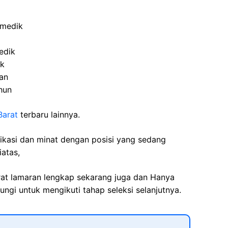
omedik
edik
ik
tan
hun
Barat
terbaru lainnya.
fikasi dan minat dengan posisi yang sedang
iatas,
rat lamaran lengkap sekarang juga dan Hanya
ngi untuk mengikuti tahap seleksi selanjutnya.