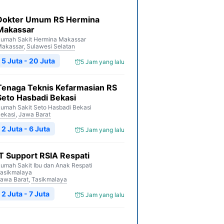
Dokter Umum RS Hermina
Makassar
umah Sakit Hermina Makassar
akassar
,
Sulawesi Selatan
5 Juta - 20 Juta
5 Jam yang lalu
Tenaga Teknis Kefarmasian RS
Seto Hasbadi Bekasi
umah Sakit Seto Hasbadi Bekasi
ekasi
,
Jawa Barat
2 Juta - 6 Juta
5 Jam yang lalu
IT Support RSIA Respati
umah Sakit Ibu dan Anak Respati
asikmalaya
awa Barat
,
Tasikmalaya
2 Juta - 7 Juta
5 Jam yang lalu