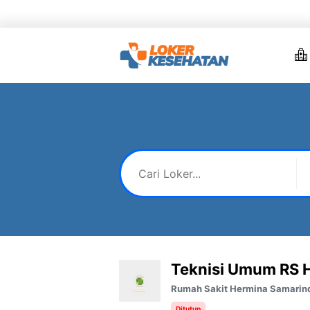
Skip
to
content
Teknisi Umum RS 
Rumah Sakit Hermina Samarin
Ditutup