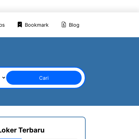
ed Jobs
Bookmark
Blog
bs
Bookmark
Blog
Cari
Loker Terbaru