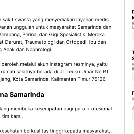
 sakit swasta yang menyediakan layanan medis
R
ayanan unggulan untuk masyarakat Samarinda dan
M
Kembang, Perina, dan Gigi Spesialistik. Mereka
 Darurat, Traumatologi dan Ortopedi, Ibu dan
g Anak dan Nephrologi.
 peroleh melalui akun instagram resminya, yaitu
R
B
 rumah sakitnya berada di Jl. Teuku Umar No.RT.
unjang, Kota Samarinda, Kalimantan Timur 75126.
ina Samarinda
R
T
J
dang membuka kesempatan bagi para profesional
 tim kami.
esehatan berkualitas tinggi kepada masyarakat,