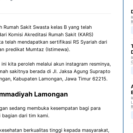
R
B
Rumah Sakit Swasta kelas B yang telah
dari Komisi Akreditasi Rumah Sakit (KARS)
ta telah mendapatkan sertifikasi RS Syariah dari
an predikat Mumtaz (Istimewa).
R
G
 kita peroleh melalui akun instagram resminya,
umah sakitnya berada di Jl. Jaksa Agung Suprapto
mongan, Kabupaten Lamongan, Jawa Timur 62215.
ammadiyah Lamongan
R
B
gan sedang membuka kesempatan bagi para
 bagian dari tim kami.
esehatan berkualitas tinggi kepada masyarakat,