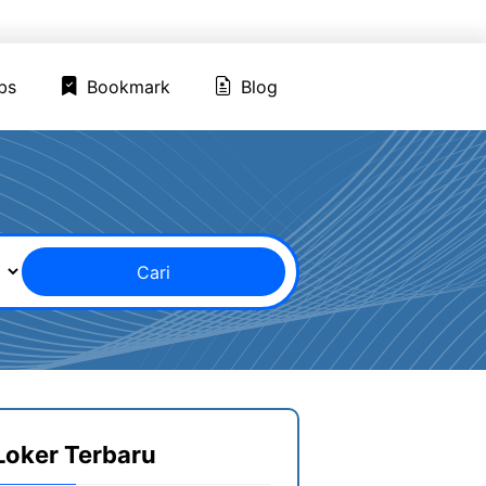
ed Jobs
Bookmark
Blog
bs
Bookmark
Blog
Cari
Loker Terbaru