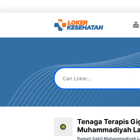
Skip
to
content
Tenaga Terapis Gig
Muhammadiyah L
Rumah Sakit Muhammadiyah 