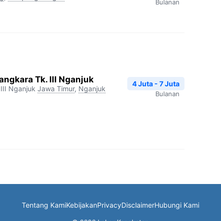
Bulanan
ngkara Tk. III Nganjuk
4 Juta - 7 Juta
III Nganjuk
Jawa Timur
,
Nganjuk
Bulanan
Tentang Kami
Kebijakan
Privacy
Disclaimer
Hubungi Kami