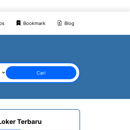
ed Jobs
Bookmark
Blog
bs
Bookmark
Blog
Cari
Loker Terbaru