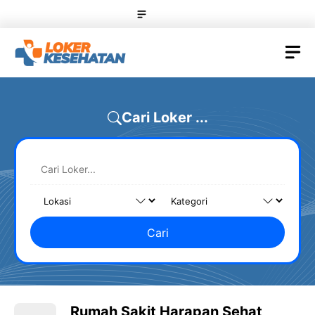
Skip
Menu
to
content
M
Cari Loker ...
Cari
Rumah Sakit Harapan Sehat