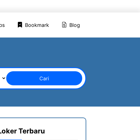
ed Jobs
Bookmark
Blog
bs
Bookmark
Blog
Cari
Loker Terbaru