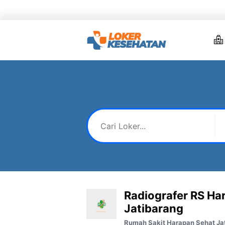
Skip
to
content
Radiografer RS Ha
Jatibarang
Rumah Sakit Harapan Sehat Ja