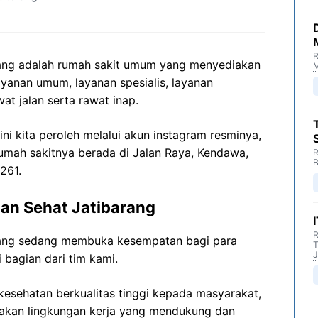
R
ang adalah rumah sakit umum yang menyediakan
M
ayanan umum, layanan spesialis, layanan
t jalan serta rawat inap.
ni kita peroleh melalui akun instagram resminya,
rumah sakitnya berada di Jalan Raya, Kendawa,
R
B
261.
an Sehat Jatibarang
R
rang sedang membuka kesempatan bagi para
T
J
 bagian dari tim kami.
esehatan berkualitas tinggi kepada masyarakat,
akan lingkungan kerja yang mendukung dan