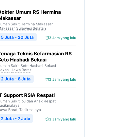
Dokter Umum RS Hermina
Makassar
umah Sakit Hermina Makassar
akassar
,
Sulawesi Selatan
5 Juta - 20 Juta
3 Jam yang lalu
Tenaga Teknis Kefarmasian RS
Seto Hasbadi Bekasi
umah Sakit Seto Hasbadi Bekasi
ekasi
,
Jawa Barat
2 Juta - 6 Juta
3 Jam yang lalu
IT Support RSIA Respati
umah Sakit Ibu dan Anak Respati
asikmalaya
awa Barat
,
Tasikmalaya
2 Juta - 7 Juta
3 Jam yang lalu