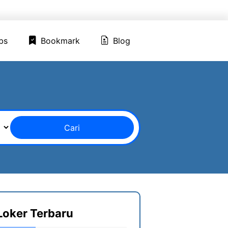
ed Jobs
Bookmark
Blog
bs
Bookmark
Blog
Cari
Loker Terbaru