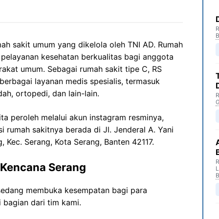
R
B
mah sakit umum yang dikelola oleh TNI AD. Rumah
n pelayanan kesehatan berkualitas bagi anggota
arakat umum.
Sebagai rumah sakit tipe C, RS
erbagai layanan medis spesialis, termasuk
ah, ortopedi, dan lain-lain.
R
G
ita peroleh melalui akun instagram resminya,
i rumah sakitnya berada di Jl. Jenderal A. Yani
 Kec. Serang, Kota Serang, Banten 42117.
R
 Kencana Serang
B
 sedang membuka kesempatan bagi para
 bagian dari tim kami.