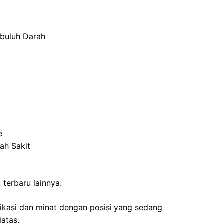
mbuluh Darah
e
ah Sakit
n
terbaru lainnya.
fikasi dan minat dengan posisi yang sedang
iatas,