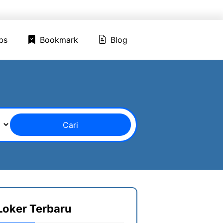
ed Jobs
Bookmark
Blog
bs
Bookmark
Blog
Cari
Loker Terbaru