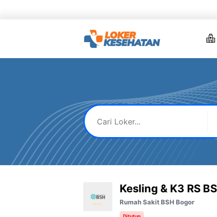
Skip
to
content
Kesling & K3 RS B
Rumah Sakit BSH Bogor
Ditutup