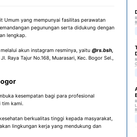
R
it Umum yang mempunyai fasilitas perawatan
B
pemandangan pegunungan serta didukung dengan
an lengkap.
 melalui akun instagram resminya, yaitu
@rs.bsh,
Jl. Raya Tajur No.168, Muarasari, Kec. Bogor Sel.,
R
G
Bogor
buka kesempatan bagi para profesional
R
 tim kami.
B
esehatan berkualitas tinggi kepada masyarakat,
akan lingkungan kerja yang mendukung dan