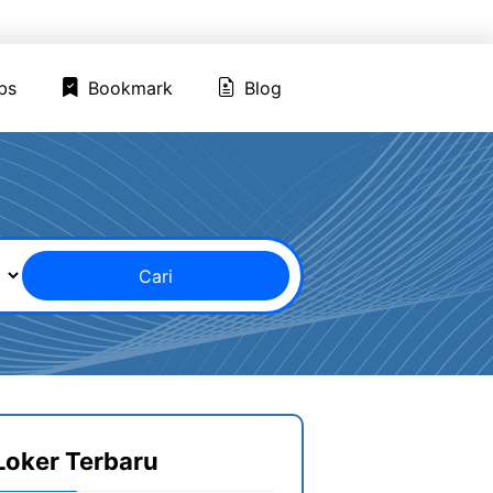
ed Jobs
Bookmark
Blog
bs
Bookmark
Blog
Cari
Loker Terbaru