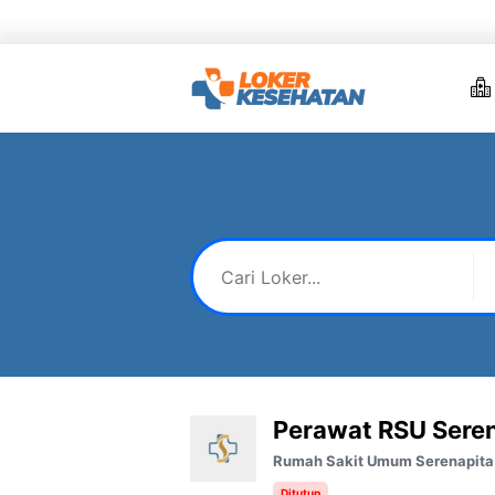
Skip
to
content
Perawat RSU Sere
Rumah Sakit Umum Serenapita
Ditutup