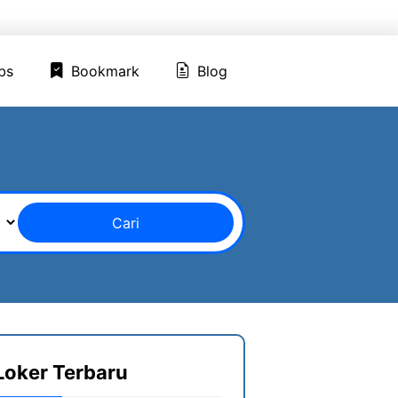
ed Jobs
Bookmark
Blog
bs
Bookmark
Blog
Cari
Loker Terbaru