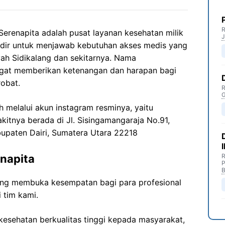
R
renapita adalah pusat layanan kesehatan milik
J
adir untuk menjawab kebutuhan akses medis yang
yah Sidikalang dan sekitarnya. Nama
gat memberikan ketenangan dan harapan bagi
robat.
R
G
eh melalui akun instagram resminya, yaitu
akitnya berada di
Jl.
Sisingamangaraja
No.91,
upaten
Dairi
, Sumatera Utara 22218
napita
R
P
B
ng membuka kesempatan bagi para profesional
 tim kami.
esehatan berkualitas tinggi kepada masyarakat,