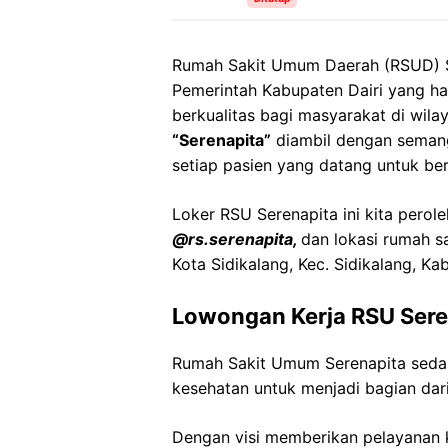
Rumah Sakit Umum Daerah (RSUD) Se
Pemerintah Kabupaten Dairi yang h
berkualitas bagi masyarakat di wila
“Serenapita”
diambil dengan seman
setiap pasien yang datang untuk be
Loker
RSU
Serenapita
ini kita perol
@
rs.serenapita
,
dan lokasi rumah s
Kota
Sidikalang
,
Kec
.
Sidikalang
,
Kab
Lowongan Kerja
RSU
Sere
Rumah Sakit Umum
Serenapita
seda
kesehatan untuk menjadi bagian dari
Dengan visi memberikan pelayanan k