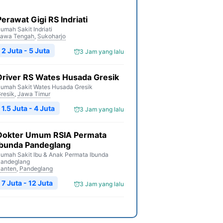
Perawat Gigi RS Indriati
umah Sakit Indriati
awa Tengah
,
Sukoharjo
2 Juta - 5 Juta
3 Jam yang lalu
Driver RS Wates Husada Gresik
umah Sakit Wates Husada Gresik
resik
,
Jawa Timur
1.5 Juta - 4 Juta
3 Jam yang lalu
Dokter Umum RSIA Permata
Ibunda Pandeglang
umah Sakit Ibu & Anak Permata Ibunda
andeglang
anten
,
Pandeglang
7 Juta - 12 Juta
3 Jam yang lalu