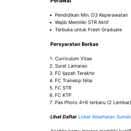
Perawat
Pendidikan Min. D3
Keperawatan
Wajib
Memiliki
STR
Aktif
Terbuka
untuk
Fresh
Graduate
Persyaratan Berkas
Curriculum Vitae
Surat
Lamaran
FC Ijazah
Terakhir
FC
Transkip
Nilai
FC STR
FC KTP
Pas Photo 4×6
terbaru
(2 Lembar
Lihat Daftar
Loker Kesehatan
Sumat