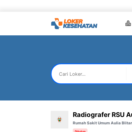
Skip
to
content
Radiografer RSU Au
Rumah Sakit Umum Aulia Blitar
Ditutup