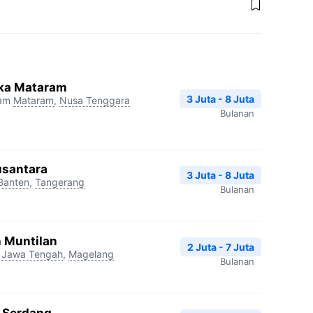
ika Mataram
3 Juta - 8 Juta
ram
Mataram
,
Nusa Tenggara
Bulanan
usantara
3 Juta - 8 Juta
Banten
,
Tangerang
Bulanan
h Muntilan
2 Juta - 7 Juta
Jawa Tengah
,
Magelang
Bulanan
a Serdang