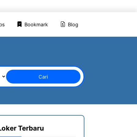
ed Jobs
Bookmark
Blog
bs
Bookmark
Blog
Cari
Loker Terbaru