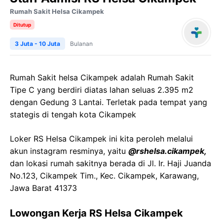
Rumah Sakit Helsa Cikampek
Ditutup
3 Juta - 10 Juta
Bulanan
Rumah Sakit
helsa
Cikampek
adalah
Rumah
Sakit
Tipe
C yang
berdiri
diatas
lahan
seluas
2.395 m2
dengan
Gedung 3
Lantai
.
Terletak
pada
tempat
yang
stategis
di
tengah
kota
Cikampek
Loker
RS
Helsa
Cikampek
ini kita peroleh melalui
akun instagram resminya, yaitu
@
rshelsa.cikampek
,
dan lokasi rumah sakitnya berada di
Jl. Ir. Haji
Juanda
No.123,
Cikampek
Tim.,
Kec
.
Cikampek
, Karawang,
Jawa
Barat 41373
Lowongan Kerja
RS
Helsa
Cikampek