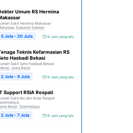
Dokter Umum RS Hermina
Makassar
umah Sakit Hermina Makassar
akassar
,
Sulawesi Selatan
5 Juta - 20 Juta
14 Jam yang lalu
Tenaga Teknis Kefarmasian RS
Seto Hasbadi Bekasi
umah Sakit Seto Hasbadi Bekasi
ekasi
,
Jawa Barat
2 Juta - 6 Juta
14 Jam yang lalu
IT Support RSIA Respati
umah Sakit Ibu dan Anak Respati
asikmalaya
awa Barat
,
Tasikmalaya
2 Juta - 7 Juta
14 Jam yang lalu