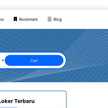
ed Jobs
Bookmark
Blog
bs
Bookmark
Blog
Cari
Loker Terbaru