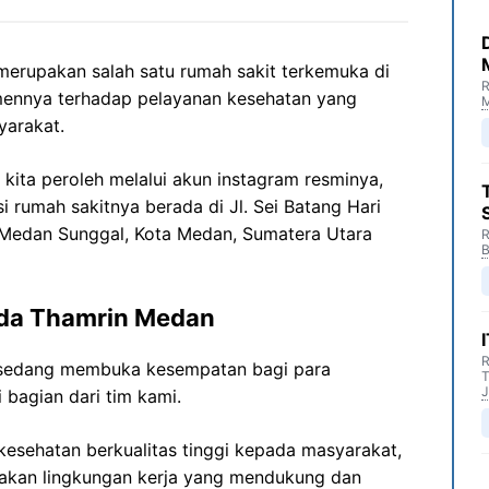
rupakan salah satu rumah sakit terkemuka di
R
mennya terhadap pelayanan kesehatan yang
M
yarakat.
kita peroleh melalui akun instagram resminya,
i rumah sakitnya berada di Jl. Sei Batang Hari
 Medan Sunggal, Kota Medan, Sumatera Utara
R
B
da Thamrin Medan
R
sedang membuka kesempatan bagi para
T
J
 bagian dari tim kami.
esehatan berkualitas tinggi kepada masyarakat,
akan lingkungan kerja yang mendukung dan