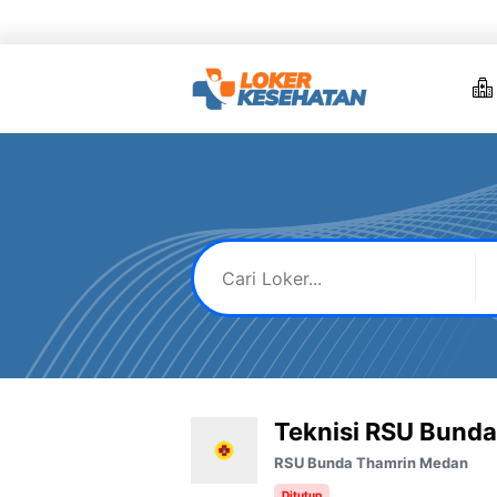
Skip
to
content
Teknisi RSU Bund
RSU Bunda Thamrin Medan
Ditutup