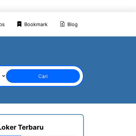
ed Jobs
Bookmark
Blog
bs
Bookmark
Blog
Cari
Loker Terbaru