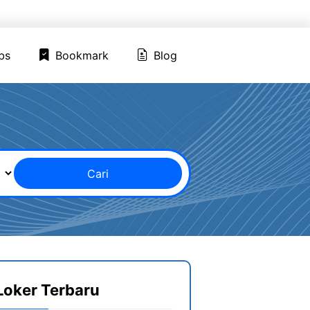
ed Jobs
Bookmark
Blog
bs
Bookmark
Blog
Cari
Loker Terbaru