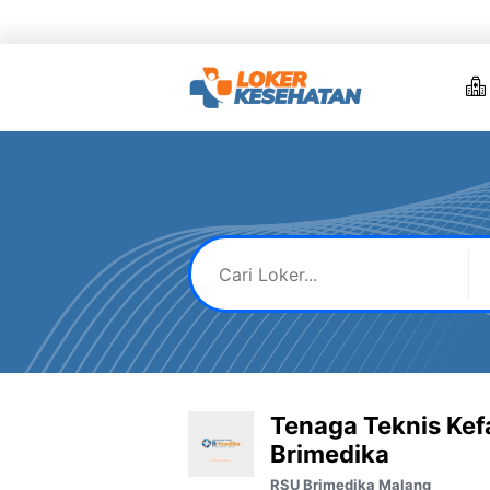
Skip
to
content
Tenaga Teknis Ke
Brimedika
RSU Brimedika Malang