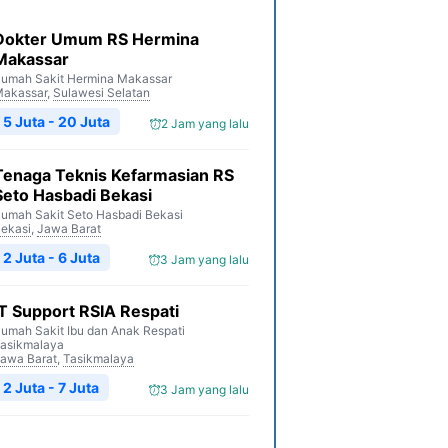
Dokter Umum RS Hermina
Makassar
umah Sakit Hermina Makassar
akassar
,
Sulawesi Selatan
5 Juta - 20 Juta
2 Jam yang lalu
Tenaga Teknis Kefarmasian RS
Seto Hasbadi Bekasi
umah Sakit Seto Hasbadi Bekasi
ekasi
,
Jawa Barat
2 Juta - 6 Juta
3 Jam yang lalu
IT Support RSIA Respati
umah Sakit Ibu dan Anak Respati
asikmalaya
awa Barat
,
Tasikmalaya
2 Juta - 7 Juta
3 Jam yang lalu