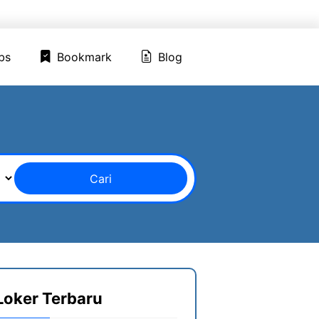
ed Jobs
Bookmark
Blog
bs
Bookmark
Blog
Cari
Loker Terbaru