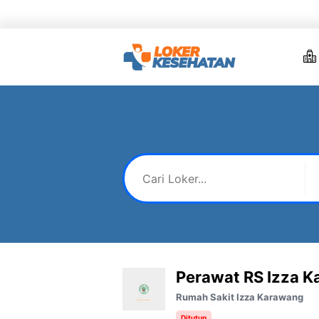
Skip
to
content
Perawat RS Izza 
Rumah Sakit Izza Karawang
Ditutup