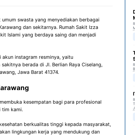
it umum swasta yang menyediakan berbagai
R
Karawang dan sekitarnya. Rumah Sakit Izza
M
akit Islami yang berdaya saing dan menjadi
ui akun instagram resminya, yaitu
 sakitnya berada di Jl. Berlian Raya Ciselang,
R
B
rawang, Jawa Barat 41374.
Karawang
R
 membuka kesempatan bagi para profesional
T
J
 tim kami.
esehatan berkualitas tinggi kepada masyarakat,
akan lingkungan kerja yang mendukung dan