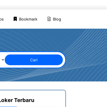
ed Jobs
Bookmark
Blog
bs
Bookmark
Blog
Cari
Loker Terbaru