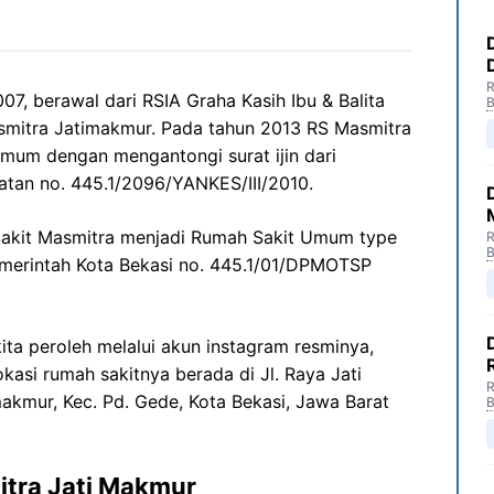
R
07, berawal dari RSIA Graha Kasih Ibu & Balita
B
mitra Jatimakmur. Pada tahun 2013 RS Masmitra
mum dengan mengantongi surat ijin dari
atan no. 445.1/2096/YANKES/III/2010.
Sakit Masmitra menjadi Rumah Sakit Umum type
R
B
emerintah Kota Bekasi no. 445.1/01/DPMOTSP
ita peroleh melalui akun instagram resminya,
okasi rumah sakitnya berada di Jl. Raya Jati
R
akmur, Kec. Pd. Gede, Kota Bekasi, Jawa Barat
B
tra Jati Makmur