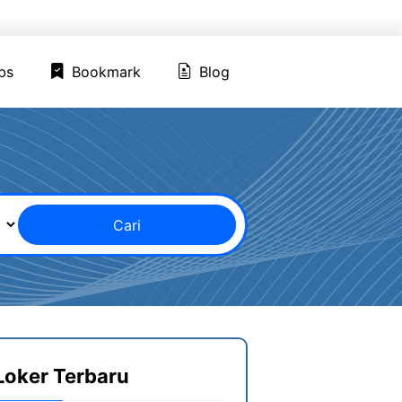
ed Jobs
Bookmark
Blog
bs
Bookmark
Blog
Cari
Loker Terbaru