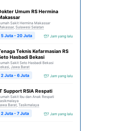
Dokter Umum RS Hermina
Makassar
umah Sakit Hermina Makassar
akassar
,
Sulawesi Selatan
5 Juta - 20 Juta
7 Jam yang lalu
Tenaga Teknis Kefarmasian RS
Seto Hasbadi Bekasi
umah Sakit Seto Hasbadi Bekasi
ekasi
,
Jawa Barat
2 Juta - 6 Juta
7 Jam yang lalu
IT Support RSIA Respati
umah Sakit Ibu dan Anak Respati
asikmalaya
awa Barat
,
Tasikmalaya
2 Juta - 7 Juta
7 Jam yang lalu