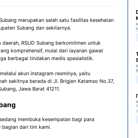
bang merupakan salah satu fasilitas kesehatan
R
upaten Subang dan sekitarnya.
M
um daerah, RSUD Subang berkomitmen untuk
ang komprehensif, mulai dari layanan gawat
gga berbagai tindakan medis spesialistik.
R
B
melalui akun instagram resminya, yaitu
mah sakitnya berada di Jl. Brigjen Katamso No.37,
ubang, Jawa Barat 41211.
R
ubang
T
J
sedang membuka kesempatan bagi para
 bagian dari tim kami.